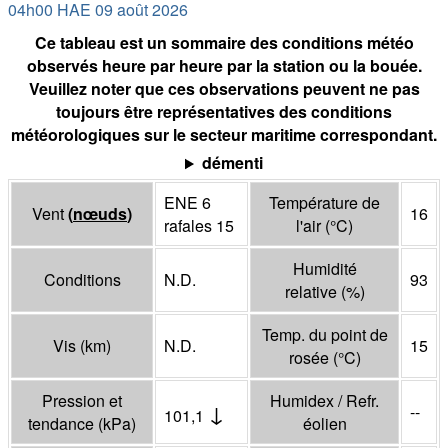
04h00 HAE 09 août 2026
Ce tableau est un sommaire des conditions météo
observés heure par heure par la station ou la bouée.
Veuillez noter que ces observations peuvent ne pas
toujours être représentatives des conditions
météorologiques sur le secteur maritime correspondant.
démenti
ENE 6
Température de
Vent
(
nœuds
)
16
rafales 15
l'air
(°
C
)
Humidité
Conditions
N.D.
93
relative
(%)
Temp. du point de
Vis
(
km
)
N.D.
15
rosée
(°
C
)
Pression et
Humidex / Refr.
↓
--
101,1
tendance
(
kPa
)
éolien