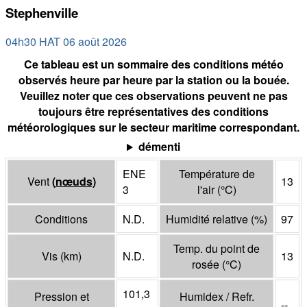
Stephenville
04h30 HAT 06 août 2026
Ce tableau est un sommaire des conditions météo
observés heure par heure par la station ou la bouée.
Veuillez noter que ces observations peuvent ne pas
toujours être représentatives des conditions
météorologiques sur le secteur maritime correspondant.
démenti
ENE
Température de
Vent
(
nœuds
)
13
3
l'air
(°
C
)
Conditions
N.D.
Humidité relative
(%)
97
Temp. du point de
Vis
(
km
)
N.D.
13
rosée
(°
C
)
101,3
Pression et
Humidex / Refr.
--