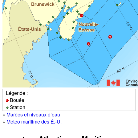
Légende :
Bouée
Station
»
Marées et niveaux d’eau
»
Météo maritime des É.-U.