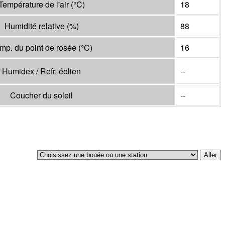
Température de l'air
(°
C
)
18
Humidité relative
(%)
88
mp. du point de rosée
(°
C
)
16
Humidex / Refr. éolien
--
Coucher du soleil
--