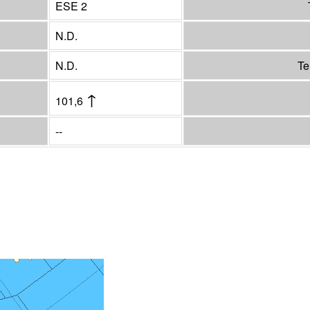
ESE 2
N.D.
N.D.
Te
↑
101,6
--