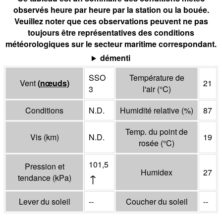
observés heure par heure par la station ou la bouée.
Veuillez noter que ces observations peuvent ne pas
toujours être représentatives des conditions
météorologiques sur le secteur maritime correspondant.
démenti
SSO
Température de
Vent
(
nœuds
)
21
3
l'air
(°
C
)
Conditions
N.D.
Humidité relative
(%)
87
Temp. du point de
Vis
(
km
)
N.D.
19
rosée
(°
C
)
101,5
Pression et
Humidex
27
↑
tendance
(
kPa
)
Lever du soleil
--
Coucher du soleil
--