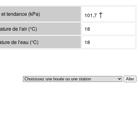
↑
 et tendance
(
kPa
)
101,7
ture de l'air
(°
C
)
18
ture de l'eau
(°
C
)
18