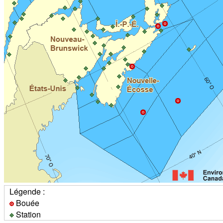
Légende :
Bouée
Station