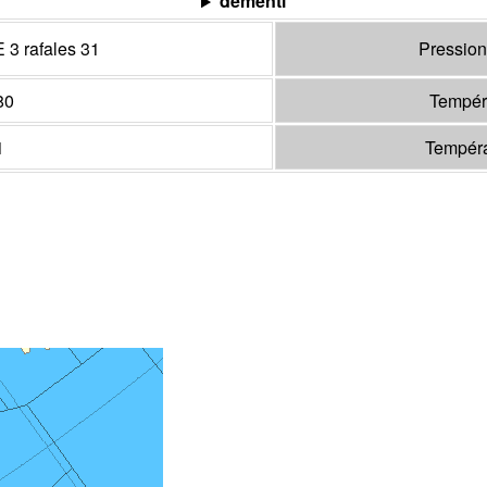
démenti
 3 rafales 31
Pression
80
Tempéra
1
Tempéra