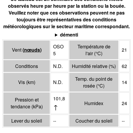
observés heure par heure par la station ou la bouée.
Veuillez noter que ces observations peuvent ne pas
toujours être représentatives des conditions
météorologiques sur le secteur maritime correspondant.
démenti
OSO
Température de
Vent
(
nœuds
)
21
5
l'air
(°
C
)
Conditions
N.D.
Humidité relative
(%)
62
Temp. du point de
Vis
(
km
)
N.D.
14
rosée
(°
C
)
101,8
Pression et
Humidex
24
↑
tendance
(
kPa
)
Lever du soleil
--
Coucher du soleil
--