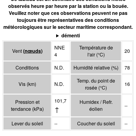
observés heure par heure par la station ou la bouée.
Veuillez noter que ces observations peuvent ne pas
toujours être représentatives des conditions
météorologiques sur le secteur maritime correspondant.
démenti
NNE
Température de
Vent
(
nœuds
)
20
4
l'air
(°
C
)
Conditions
N.D.
Humidité relative
(%)
78
Temp. du point de
Vis
(
km
)
N.D.
16
rosée
(°
C
)
101,7
Pression et
Humidex / Refr.
--
↑
tendance
(
kPa
)
éolien
Lever du soleil
--
Coucher du soleil
--