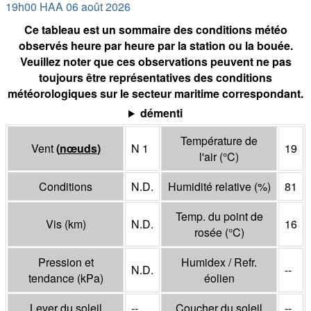
19h00 HAA 06 août 2026
Ce tableau est un sommaire des conditions météo
observés heure par heure par la station ou la bouée.
Veuillez noter que ces observations peuvent ne pas
toujours être représentatives des conditions
météorologiques sur le secteur maritime correspondant.
démenti
Température de
Vent
(
nœuds
)
N 1
19
l'air
(°
C
)
Conditions
N.D.
Humidité relative
(%)
81
Temp. du point de
Vis
(
km
)
N.D.
16
rosée
(°
C
)
Pression et
Humidex / Refr.
N.D.
--
tendance
(
kPa
)
éolien
Lever du soleil
--
Coucher du soleil
--