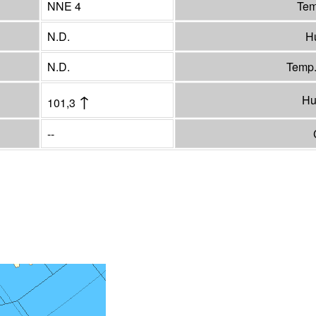
NNE 4
Tem
N.D.
Hu
N.D.
Temp.
↑
Hu
101,3
--