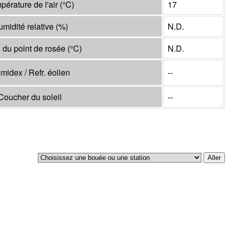
pérature de l'air
(°
C
)
17
midité relative
(%)
N.D.
 du point de rosée
(°
C
)
N.D.
midex / Refr. éolien
--
Coucher du soleil
--