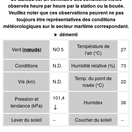
observés heure par heure par la station ou la bouée.
Veuillez noter que ces observations peuvent ne pas
toujours être représentatives des conditions
météorologiques sur le secteur maritime correspondant.
démenti
Température de
Vent
(
nœuds
)
NO 5
27
l'air
(°
C
)
Conditions
N.D.
Humidité relative
(%)
73
Temp. du point de
Vis
(
km
)
N.D.
22
rosée
(°
C
)
101,4
Pression et
Humidex
36
↓
tendance
(
kPa
)
Lever du soleil
--
Coucher du soleil
--