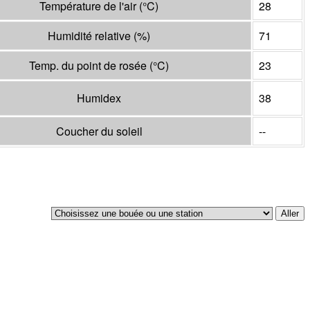
Température de l'air
(°
C
)
28
Humidité relative
(%)
71
Temp. du point de rosée
(°
C
)
23
Humidex
38
Coucher du soleil
--