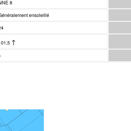
NNE 8
Généralement ensoleillé
24
↑
101,5
-