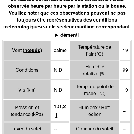
observés heure par heure par la station ou la bouée.
Veuillez noter que ces observations peuvent ne pas
toujours être représentatives des conditions
météorologiques sur le secteur maritime correspondant.
démenti
Température de
Vent
(
nœuds
)
calme
19
l'air
(°
C
)
Humidité
Conditions
N.D.
99
relative
(%)
Temp. du point de
Vis
(
km
)
N.D.
19
rosée
(°
C
)
101,2
Pression et
Humidex / Refr.
--
↓
tendance
(
kPa
)
éolien
Lever du soleil
--
Coucher du soleil
--