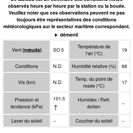
observés heure par heure par la station ou la bouée.
Veuillez noter que ces observations peuvent ne pas
toujours être représentatives des conditions
météorologiques sur le secteur maritime correspondant.
démenti
Température de
Vent
(
nœuds
)
SO 5
19
l'air
(°
C
)
Conditions
N.D.
Humidité relative
(%)
88
Temp. du point de
Vis
(
km
)
N.D.
17
rosée
(°
C
)
101,5
Pression et
Humidex / Refr.
--
↑
tendance
(
kPa
)
éolien
Lever du soleil
--
Coucher du soleil
--