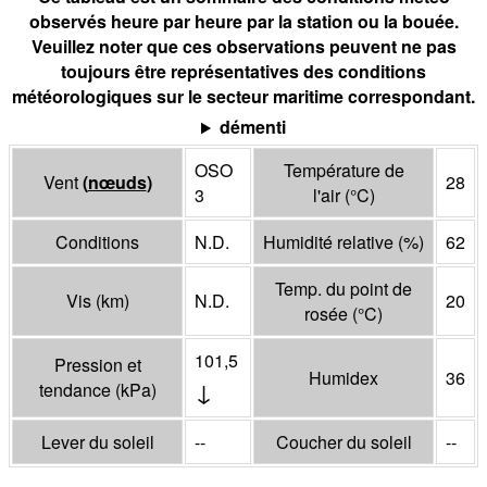
observés heure par heure par la station ou la bouée.
Veuillez noter que ces observations peuvent ne pas
toujours être représentatives des conditions
météorologiques sur le secteur maritime correspondant.
démenti
OSO
Température de
Vent
(
nœuds
)
28
3
l'air
(°
C
)
Conditions
N.D.
Humidité relative
(%)
62
Temp. du point de
Vis
(
km
)
N.D.
20
rosée
(°
C
)
101,5
Pression et
Humidex
36
↓
tendance
(
kPa
)
Lever du soleil
--
Coucher du soleil
--