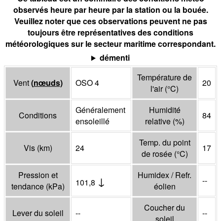
observés heure par heure par la station ou la bouée.
Veuillez noter que ces observations peuvent ne pas
toujours être représentatives des conditions
météorologiques sur le secteur maritime correspondant.
démenti
Température de
Vent
(
nœuds
)
OSO 4
20
l'air
(°
C
)
Généralement
Humidité
Conditions
84
ensoleillé
relative
(%)
Temp. du point
Vis
(
km
)
24
17
de rosée
(°
C
)
Pression et
Humidex / Refr.
↓
--
101,8
tendance
(
kPa
)
éolien
Coucher du
Lever du soleil
--
--
soleil