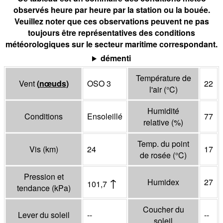
observés heure par heure par la station ou la bouée.
Veuillez noter que ces observations peuvent ne pas
toujours être représentatives des conditions
météorologiques sur le secteur maritime correspondant.
démenti
Température de
Vent
(
nœuds
)
OSO 3
22
l'air
(°
C
)
Humidité
Conditions
Ensoleillé
77
relative
(%)
Temp. du point
Vis
(
km
)
24
17
de rosée
(°
C
)
Pression et
↑
Humidex
27
101,7
tendance
(
kPa
)
Coucher du
Lever du soleil
--
--
soleil