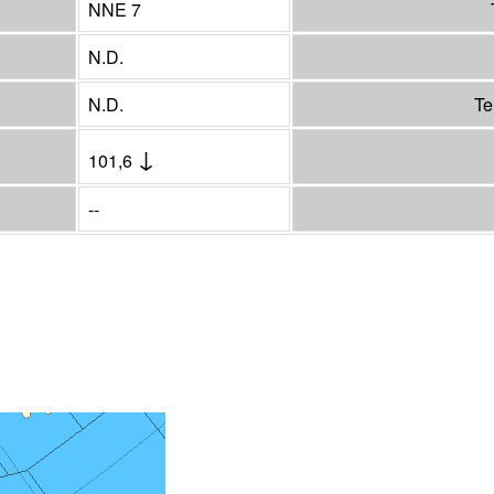
NNE 7
N.D.
N.D.
Te
↓
101,6
--