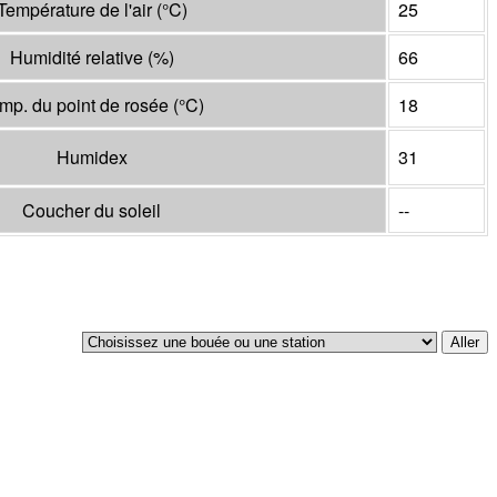
Température de l'air
(°
C
)
25
Humidité relative
(%)
66
mp. du point de rosée
(°
C
)
18
Humidex
31
Coucher du soleil
--