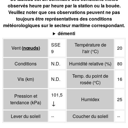
observés heure par heure par la station ou la bouée.
Veuillez noter que ces observations peuvent ne pas
toujours être représentatives des conditions
météorologiques sur le secteur maritime correspondant.
démenti
SSE
Température de
Vent
(
nœuds
)
20
9
l'air
(°
C
)
Conditions
N.D.
Humidité relative
(%)
80
Temp. du point de
Vis
(
km
)
N.D.
16
rosée
(°
C
)
101,5
Pression et
Humidex
25
↓
tendance
(
kPa
)
Lever du soleil
--
Coucher du soleil
--