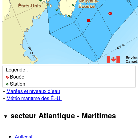
Légende :
Bouée
Station
»
Marées et niveaux d’eau
»
Météo maritime des É.-U.
secteur Atlantique - Maritimes
Anticosti