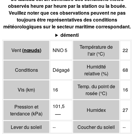
observés heure par heure par la station ou la bouée.
Veuillez noter que ces observations peuvent ne pas
toujours être représentatives des conditions
météorologiques sur le secteur maritime correspondant.
démenti
Température de
Vent
(
nœuds
)
NNO 5
22
l'air
(°
C
)
Humidité
Conditions
Dégagé
68
relative
(%)
Temp. du point de
Vis
(
km
)
16
16
rosée
(°
C
)
101,5
Pression et
Humidex
27
—
tendance
(
kPa
)
Lever du soleil
--
Coucher du soleil
--