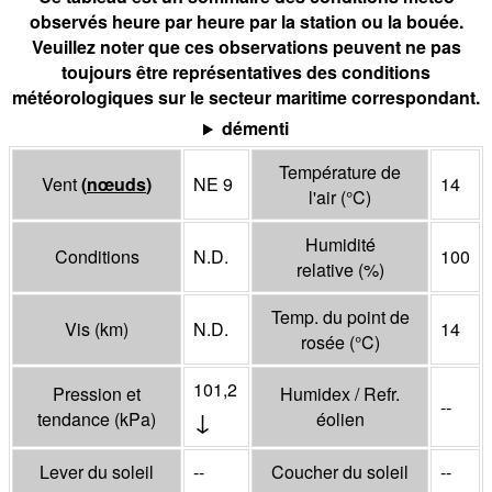
observés heure par heure par la station ou la bouée.
Veuillez noter que ces observations peuvent ne pas
toujours être représentatives des conditions
météorologiques sur le secteur maritime correspondant.
démenti
Température de
Vent
(
nœuds
)
NE 9
14
l'air
(°
C
)
Humidité
Conditions
N.D.
100
relative
(%)
Temp. du point de
Vis
(
km
)
N.D.
14
rosée
(°
C
)
101,2
Pression et
Humidex / Refr.
--
↓
tendance
(
kPa
)
éolien
Lever du soleil
--
Coucher du soleil
--