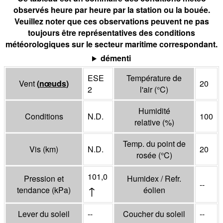
observés heure par heure par la station ou la bouée.
Veuillez noter que ces observations peuvent ne pas
toujours être représentatives des conditions
météorologiques sur le secteur maritime correspondant.
démenti
ESE
Température de
Vent
(
nœuds
)
20
2
l'air
(°
C
)
Humidité
Conditions
N.D.
100
relative
(%)
Temp. du point de
Vis
(
km
)
N.D.
20
rosée
(°
C
)
101,0
Pression et
Humidex / Refr.
--
↑
tendance
(
kPa
)
éolien
Lever du soleil
--
Coucher du soleil
--