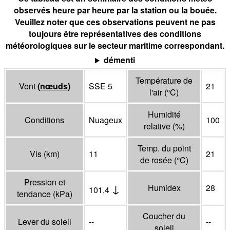
observés heure par heure par la station ou la bouée.
Veuillez noter que ces observations peuvent ne pas
toujours être représentatives des conditions
météorologiques sur le secteur maritime correspondant.
démenti
Température de
Vent
(
nœuds
)
SSE 5
21
l'air
(°
C
)
Humidité
Conditions
Nuageux
100
relative
(%)
Temp. du point
Vis
(
km
)
11
21
de rosée
(°
C
)
Pression et
↓
Humidex
28
101,4
tendance
(
kPa
)
Coucher du
Lever du soleil
--
--
soleil