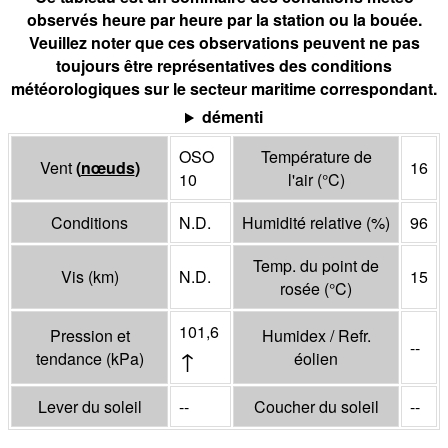
observés heure par heure par la station ou la bouée.
Veuillez noter que ces observations peuvent ne pas
toujours être représentatives des conditions
météorologiques sur le secteur maritime correspondant.
démenti
OSO
Température de
Vent
(
nœuds
)
16
10
l'air
(°
C
)
Conditions
N.D.
Humidité relative
(%)
96
Temp. du point de
Vis
(
km
)
N.D.
15
rosée
(°
C
)
101,6
Pression et
Humidex / Refr.
--
↑
tendance
(
kPa
)
éolien
Lever du soleil
--
Coucher du soleil
--