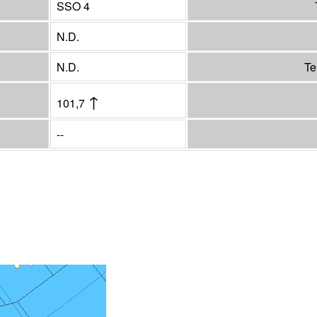
SSO 4
N.D.
N.D.
Te
↑
101,7
--