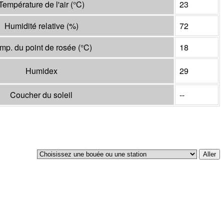
Température de l'air
(°
C
)
23
Humidité relative
(%)
72
mp. du point de rosée
(°
C
)
18
Humidex
29
Coucher du soleil
--