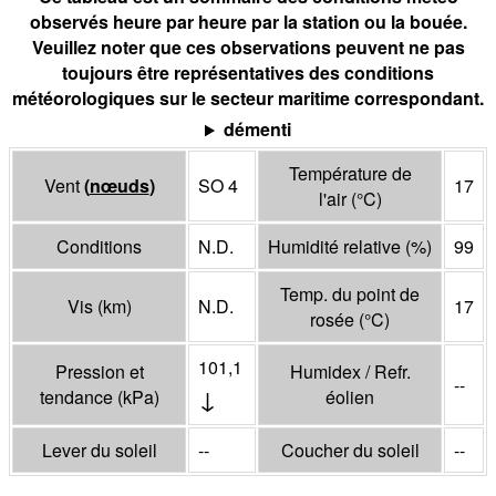
observés heure par heure par la station ou la bouée.
Veuillez noter que ces observations peuvent ne pas
toujours être représentatives des conditions
météorologiques sur le secteur maritime correspondant.
démenti
Température de
Vent
(
nœuds
)
SO 4
17
l'air
(°
C
)
Conditions
N.D.
Humidité relative
(%)
99
Temp. du point de
Vis
(
km
)
N.D.
17
rosée
(°
C
)
101,1
Pression et
Humidex / Refr.
--
↓
tendance
(
kPa
)
éolien
Lever du soleil
--
Coucher du soleil
--