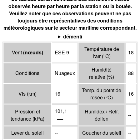
observés heure par heure par la station ou la bouée.
Veuillez noter que ces observations peuvent ne pas
toujours être représentatives des conditions
météorologiques sur le secteur maritime correspondant.
démenti
Température de
Vent
(
nœuds
)
ESE 9
18
l'air
(°
C
)
Humidité
Conditions
Nuageux
88
relative
(%)
Temp. du point de
Vis
(
km
)
16
16
rosée
(°
C
)
101,1
Pression et
Humidex / Refr.
--
—
tendance
(
kPa
)
éolien
Lever du soleil
--
Coucher du soleil
--