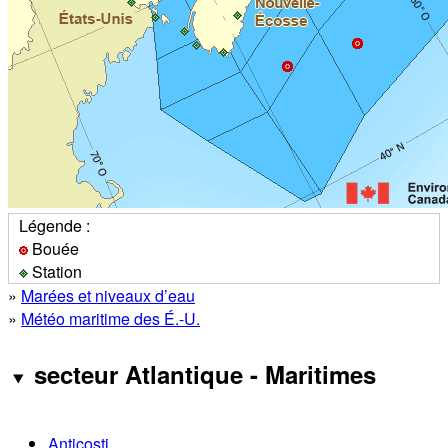
Légende :
Bouée
Station
»
Marées et niveaux d’eau
»
Météo maritime des É.-U.
secteur Atlantique - Maritimes
Anticosti