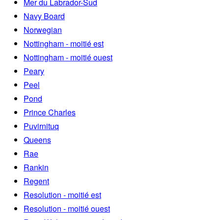
Mer du Labrador-Sud
Navy Board
Norwegian
Nottingham - moitié est
Nottingham - moitié ouest
Peary
Peel
Pond
Prince Charles
Puvirnituq
Queens
Rae
Rankin
Regent
Resolution - moitié est
Resolution - moitié ouest