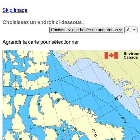
Skip Image
Choisissez un endroit ci-dessous :
Agrandir la carte pour sélectionner