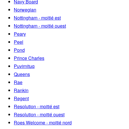
Navy Board
Norwegian
Nottingham - moitié est
Nottingham - moitié ouest
Peary
Peel
Pond
Prince Charles
Puvirnituq
Queens
Rae
Rankin
Regent
Resolution - moitié est
Resolution - moitié ouest
Roes Welcome - moitié nord