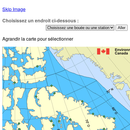
Skip Image
Choisissez un endroit ci-dessous :
Agrandir la carte pour sélectionner