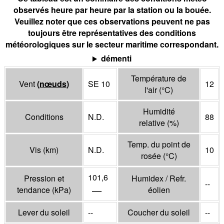
observés heure par heure par la station ou la bouée.
Veuillez noter que ces observations peuvent ne pas
toujours être représentatives des conditions
météorologiques sur le secteur maritime correspondant.
démenti
Température de
Vent
(
nœuds
)
SE 10
12
l'air
(°
C
)
Humidité
Conditions
N.D.
88
relative
(%)
Temp. du point de
Vis
(
km
)
N.D.
10
rosée
(°
C
)
101,6
Pression et
Humidex / Refr.
--
—
tendance
(
kPa
)
éolien
Lever du soleil
--
Coucher du soleil
--