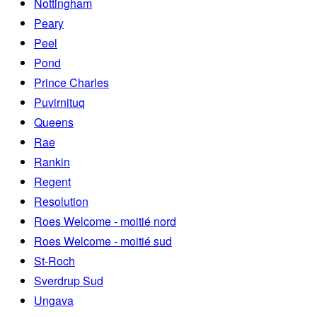
Nottingham
Peary
Peel
Pond
Prince Charles
Puvirnituq
Queens
Rae
Rankin
Regent
Resolution
Roes Welcome - moitié nord
Roes Welcome - moitié sud
St-Roch
Sverdrup Sud
Ungava