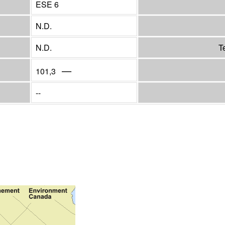
ESE 6
N.D.
N.D.
T
—
101,3
--