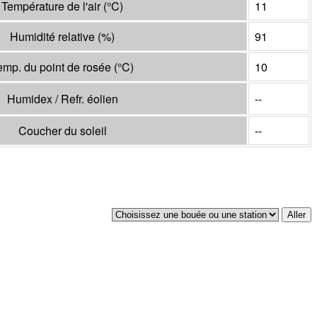
Température de l'air
(°
C
)
11
Humidité relative
(%)
91
emp. du point de rosée
(°
C
)
10
Humidex / Refr. éolien
--
Coucher du soleil
--