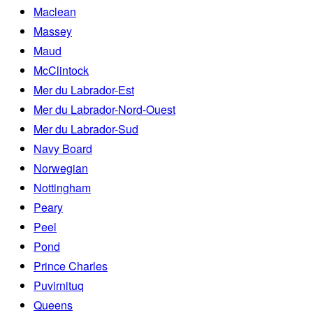
Maclean
Massey
Maud
McClintock
Mer du Labrador-Est
Mer du Labrador-Nord-Ouest
Mer du Labrador-Sud
Navy Board
Norwegian
Nottingham
Peary
Peel
Pond
Prince Charles
Puvirnituq
Queens