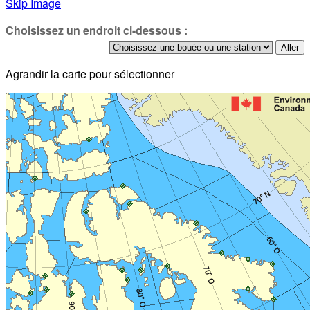
Skip Image
Choisissez un endroit ci-dessous :
Agrandir la carte pour sélectionner