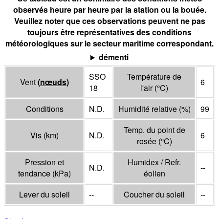
observés heure par heure par la station ou la bouée.
Veuillez noter que ces observations peuvent ne pas
toujours être représentatives des conditions
météorologiques sur le secteur maritime correspondant.
démenti
SSO
Température de
Vent
(
nœuds
)
6
18
l'air
(°
C
)
Conditions
N.D.
Humidité relative
(%)
99
Temp. du point de
Vis
(
km
)
N.D.
6
rosée
(°
C
)
Pression et
Humidex / Refr.
N.D.
--
tendance
(
kPa
)
éolien
Lever du soleil
--
Coucher du soleil
--