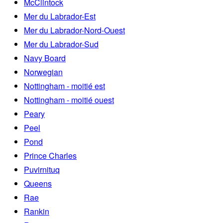
McClintock
Mer du Labrador-Est
Mer du Labrador-Nord-Ouest
Mer du Labrador-Sud
Navy Board
Norwegian
Nottingham - moitié est
Nottingham - moitié ouest
Peary
Peel
Pond
Prince Charles
Puvirnituq
Queens
Rae
Rankin