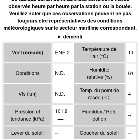
observés heure par heure par la station ou la bouée.
Veuillez noter que ces observations peuvent ne pas
toujours être représentatives des conditions
météorologiques sur le secteur maritime correspondant.
démenti
Température de
Vent
(
nœuds
)
ENE 2
11
l'air
(°
C
)
Humidité
Conditions
N.D.
61
relative
(%)
Temp. du point de
Vis
(
km
)
N.D.
4
rosée
(°
C
)
101,8
Pression et
Humidex / Refr.
--
—
tendance
(
kPa
)
éolien
Lever du soleil
--
Coucher du soleil
--