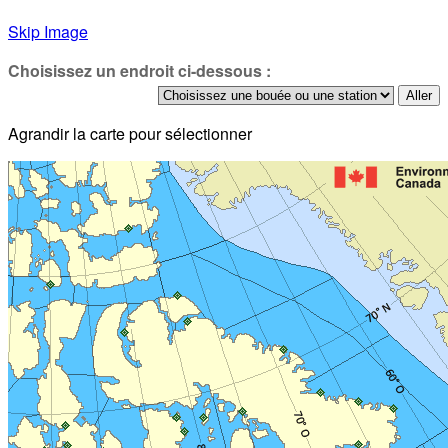
Skip Image
Choisissez un endroit ci-dessous :
Agrandir la carte pour sélectionner