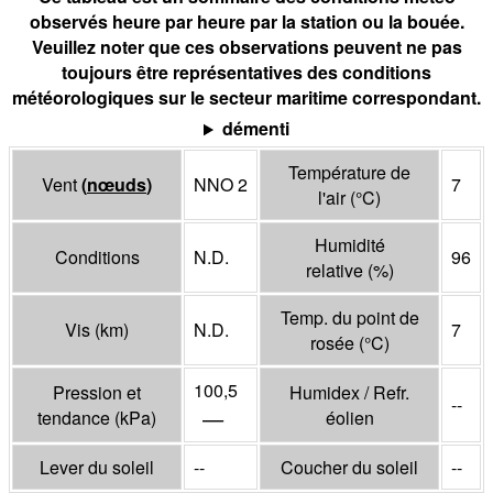
observés heure par heure par la station ou la bouée.
Veuillez noter que ces observations peuvent ne pas
toujours être représentatives des conditions
météorologiques sur le secteur maritime correspondant.
démenti
Température de
Vent
(
nœuds
)
NNO 2
7
l'air
(°
C
)
Humidité
Conditions
N.D.
96
relative
(%)
Temp. du point de
Vis
(
km
)
N.D.
7
rosée
(°
C
)
100,5
Pression et
Humidex / Refr.
--
—
tendance
(
kPa
)
éolien
Lever du soleil
--
Coucher du soleil
--