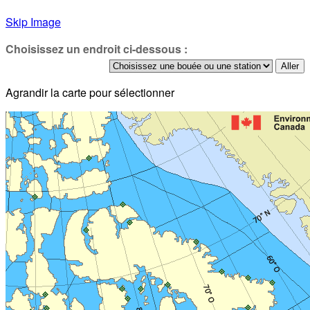
Skip Image
Choisissez un endroit ci-dessous :
Agrandir la carte pour sélectionner