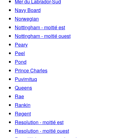
Mer du Labrador-Sud
Navy Board
Norwegian
Nottingham - moitié est
Nottingham - moitié ouest
Peary
Peel
Pond
Prince Charles
Puvirnituq
Queens
Rae
Rankin
Regent
Resolution - moitié est
Resolution - moitié ouest