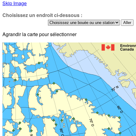
Skip Image
Choisissez un endroit ci-dessous :
Agrandir la carte pour sélectionner