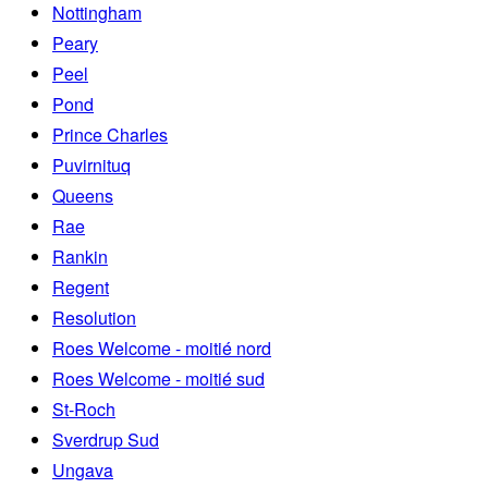
Nottingham
Peary
Peel
Pond
Prince Charles
Puvirnituq
Queens
Rae
Rankin
Regent
Resolution
Roes Welcome - moitié nord
Roes Welcome - moitié sud
St-Roch
Sverdrup Sud
Ungava