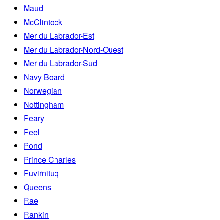
Maud
McClintock
Mer du Labrador-Est
Mer du Labrador-Nord-Ouest
Mer du Labrador-Sud
Navy Board
Norwegian
Nottingham
Peary
Peel
Pond
Prince Charles
Puvirnituq
Queens
Rae
Rankin