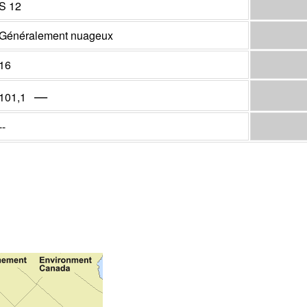
S 12
Généralement nuageux
16
—
101,1
--