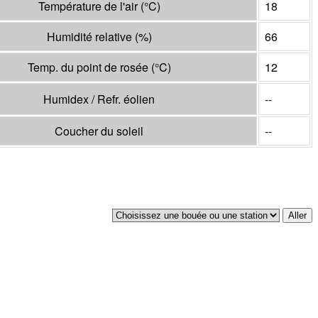
Température de l'air
(°
C
)
18
Humidité relative
(%)
66
Temp. du point de rosée
(°
C
)
12
Humidex / Refr. éolien
--
Coucher du soleil
--