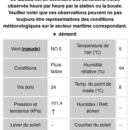
observés heure par heure par la station ou la bouée.
Veuillez noter que ces observations peuvent ne pas
toujours être représentatives des conditions
météorologiques sur le secteur maritime correspondant.
démenti
Température de
Vent
(
nœuds
)
NO 5
9
l'air
(°
C
)
Pluie
Humidité
Conditions
94
faible
relative
(%)
Temp. du point de
Vis
(
km
)
24
8
rosée
(°
C
)
101,4
Pression et
Humidex / Refr.
--
↑
tendance
(
kPa
)
éolien
Lever du soleil
--
Coucher du soleil
--