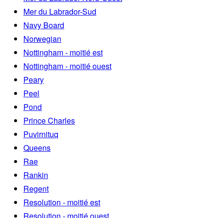
Mer du Labrador-Sud
Navy Board
Norwegian
Nottingham - moitié est
Nottingham - moitié ouest
Peary
Peel
Pond
Prince Charles
Puvirnituq
Queens
Rae
Rankin
Regent
Resolution - moitié est
Resolution - moitié ouest