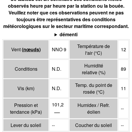
observés heure par heure par la station ou la bouée.
Veuillez noter que ces observations peuvent ne pas
toujours être représentatives des conditions
météorologiques sur le secteur maritime correspondant.
démenti
Température de
Vent
(
nœuds
)
NNO 9
12
l'air
(°
C
)
Humidité
Conditions
N.D.
89
relative
(%)
Temp. du point de
Vis
(
km
)
N.D.
11
rosée
(°
C
)
101,2
Pression et
Humidex / Refr.
--
—
tendance
(
kPa
)
éolien
Lever du soleil
--
Coucher du soleil
--