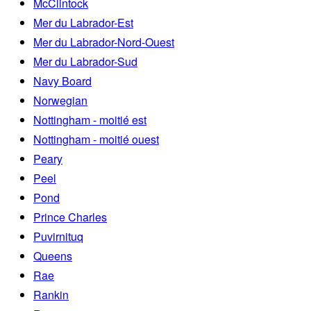
McClintock
Mer du Labrador-Est
Mer du Labrador-Nord-Ouest
Mer du Labrador-Sud
Navy Board
Norwegian
Nottingham - moitié est
Nottingham - moitié ouest
Peary
Peel
Pond
Prince Charles
Puvirnituq
Queens
Rae
Rankin