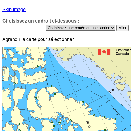
Skip Image
Choisissez un endroit ci-dessous :
Agrandir la carte pour sélectionner