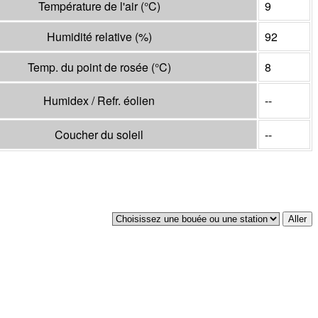
Température de l'air
(°
C
)
9
Humidité relative
(%)
92
Temp. du point de rosée
(°
C
)
8
Humidex / Refr. éolien
--
Coucher du soleil
--