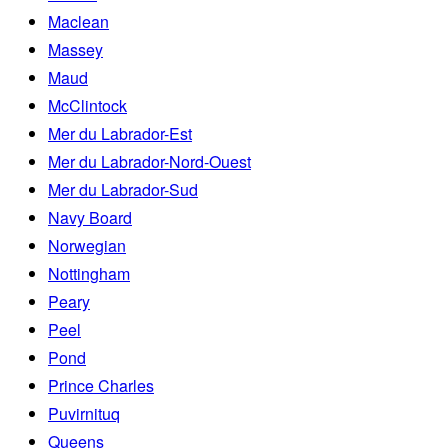
Maclean
Massey
Maud
McClintock
Mer du Labrador-Est
Mer du Labrador-Nord-Ouest
Mer du Labrador-Sud
Navy Board
Norwegian
Nottingham
Peary
Peel
Pond
Prince Charles
Puvirnituq
Queens