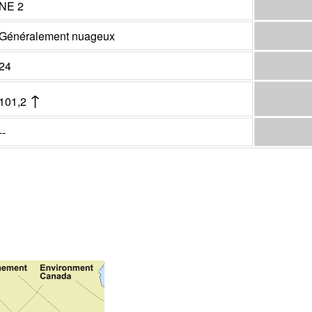
NE 2
Généralement nuageux
24
↑
101,2
--