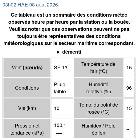
03h02 HAE 08 août 2026
Ce tableau est un sommaire des conditions météo
observés heure par heure par la station ou la bouée.
Veuillez noter que ces observations peuvent ne pas
toujours être représentatives des conditions
météorologiques sur le secteur maritime correspondant.
démenti
Température de
Vent
(
nœuds
)
SE 13
15
l'air
(°
C
)
Pluie
Humidité
Conditions
96
faible
relative
(%)
Temp. du point de
Vis
(
km
)
10
15
rosée
(°
C
)
100,1
Pression et
Humidex / Refr.
--
—
tendance
(
kPa
)
éolien