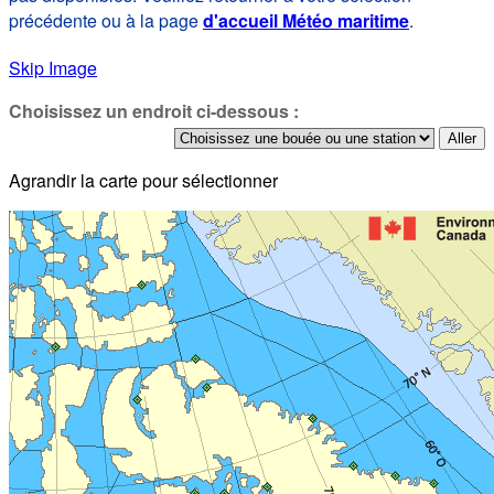
précédente ou à la page
d'accueil Météo maritime
.
Skip Image
Choisissez un endroit ci-dessous :
Agrandir la carte pour sélectionner