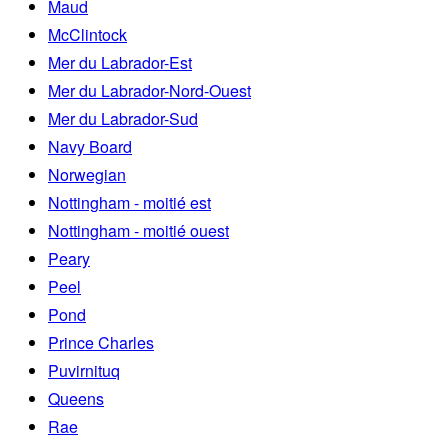
Maud
McClintock
Mer du Labrador-Est
Mer du Labrador-Nord-Ouest
Mer du Labrador-Sud
Navy Board
Norwegian
Nottingham - moitié est
Nottingham - moitié ouest
Peary
Peel
Pond
Prince Charles
Puvirnituq
Queens
Rae