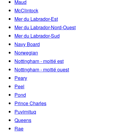
Maud
McClintock
Mer du Labrador-Est
Mer du Labrador-Nord-Ouest
Mer du Labrador-Sud
Navy Board
Norwegian
Nottingham - moitié est
Nottingham - moitié ouest
Peary
Peel
Pond
Prince Charles
Puvirnituq
Queens
Rae