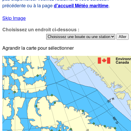
précédente ou à la page
d'accueil Météo maritime
.
Skip Image
Choisissez un endroit ci-dessous :
Agrandir la carte pour sélectionner