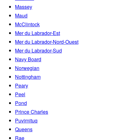
Massey
Maud
McClintock
Mer du Labrador-Est
Mer du Labrador-Nord-Ouest
Mer du Labrador-Sud
Navy Board
Norwegian
Nottingham
Peary
Peel
Pond
Prince Charles
Puvirnituq
Queens
Rae