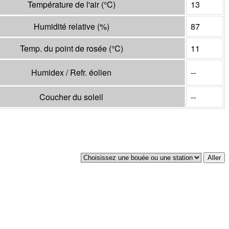
Température de l'air
(°
C
)
13
Humidité relative
(%)
87
Temp. du point de rosée
(°
C
)
11
Humidex / Refr. éolien
--
Coucher du soleil
--