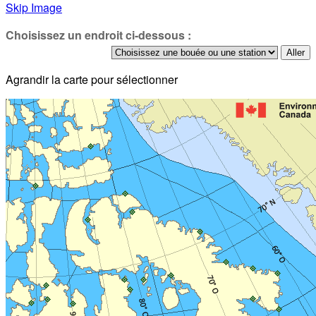
Skip Image
Choisissez un endroit ci-dessous :
Agrandir la carte pour sélectionner