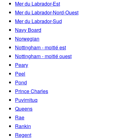
Mer du Labrador-Est
Mer du Labrador-Nord-Ouest
Mer du Labrador-Sud
Navy Board
Norwegian
Nottingham - moitié est
Nottingham - moitié ouest
Peary
Peel
Pond
Prince Charles
Puvirnituq
Queens
Rae
Rankin
Regent