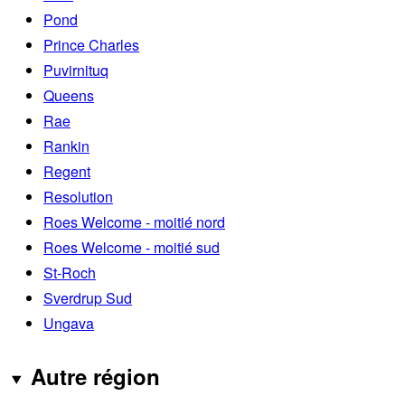
Pond
Prince Charles
Puvirnituq
Queens
Rae
Rankin
Regent
Resolution
Roes Welcome - moitié nord
Roes Welcome - moitié sud
St-Roch
Sverdrup Sud
Ungava
Autre région