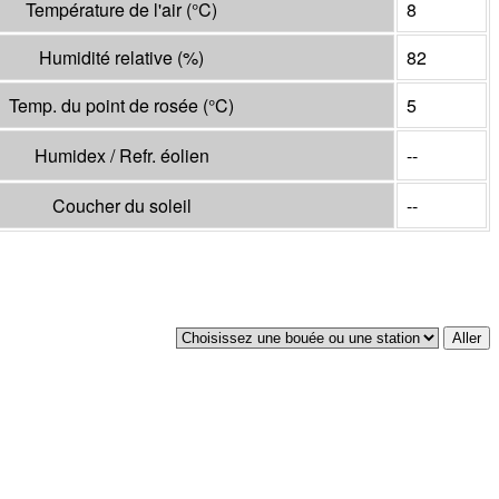
Température de l'air
(°
C
)
8
Humidité relative
(%)
82
Temp. du point de rosée
(°
C
)
5
Humidex / Refr. éolien
--
Coucher du soleil
--