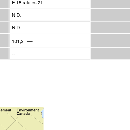
E 15 rafales 21
N.D.
N.D.
—
101,2
--