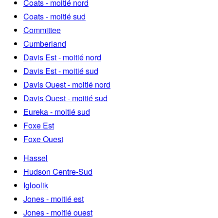
Coats - moitié nord
Coats - moitié sud
Committee
Cumberland
Davis Est - moitié nord
Davis Est - moitié sud
Davis Ouest - moitié nord
Davis Ouest - moitié sud
Eureka - moitié sud
Foxe Est
Foxe Ouest
Hassel
Hudson Centre-Sud
Igloolik
Jones - moitié est
Jones - moitié ouest