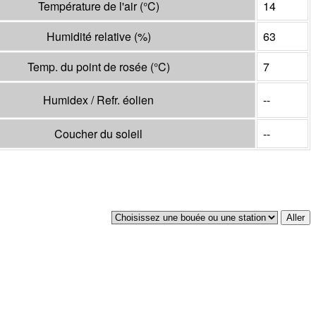
Température de l'air
(°
C
)
14
Humidité relative
(%)
63
Temp. du point de rosée
(°
C
)
7
Humidex / Refr. éolien
--
Coucher du soleil
--