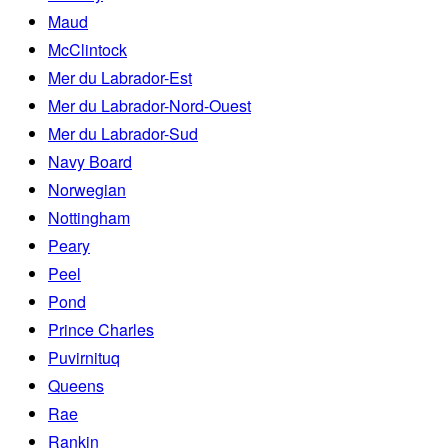
Maud
McClintock
Mer du Labrador-Est
Mer du Labrador-Nord-Ouest
Mer du Labrador-Sud
Navy Board
Norwegian
Nottingham
Peary
Peel
Pond
Prince Charles
Puvirnituq
Queens
Rae
Rankin