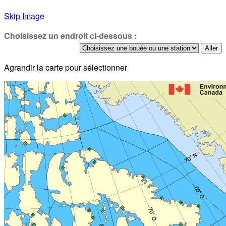
Skip Image
Choisissez un endroit ci-dessous :
Agrandir la carte pour sélectionner