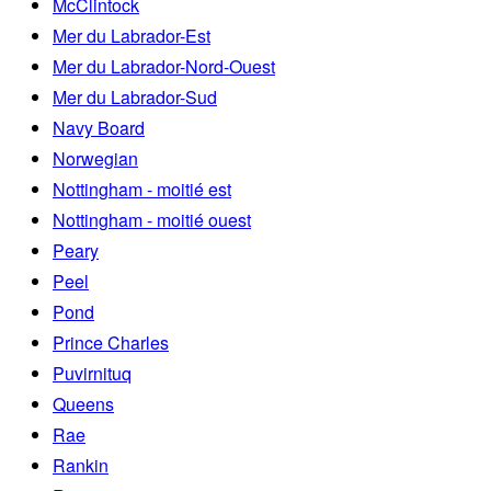
McClintock
Mer du Labrador-Est
Mer du Labrador-Nord-Ouest
Mer du Labrador-Sud
Navy Board
Norwegian
Nottingham - moitié est
Nottingham - moitié ouest
Peary
Peel
Pond
Prince Charles
Puvirnituq
Queens
Rae
Rankin