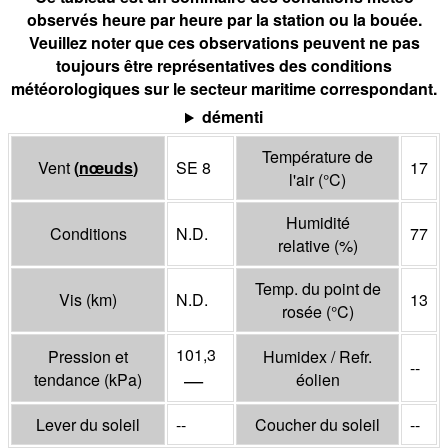
observés heure par heure par la station ou la bouée.
Veuillez noter que ces observations peuvent ne pas
toujours être représentatives des conditions
météorologiques sur le secteur maritime correspondant.
démenti
Température de
Vent
(
nœuds
)
SE 8
17
l'air
(°
C
)
Humidité
Conditions
N.D.
77
relative
(%)
Temp. du point de
Vis
(
km
)
N.D.
13
rosée
(°
C
)
101,3
Pression et
Humidex / Refr.
--
—
tendance
(
kPa
)
éolien
Lever du soleil
--
Coucher du soleil
--