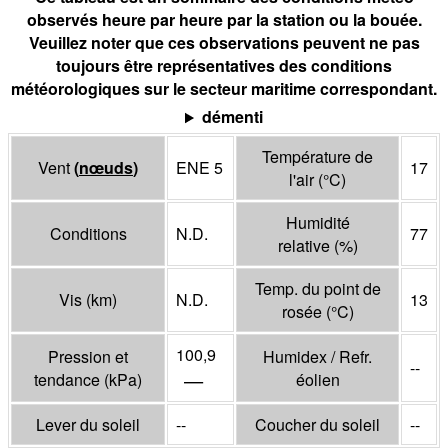
observés heure par heure par la station ou la bouée.
Veuillez noter que ces observations peuvent ne pas
toujours être représentatives des conditions
météorologiques sur le secteur maritime correspondant.
démenti
Température de
Vent
(
nœuds
)
ENE 5
17
l'air
(°
C
)
Humidité
Conditions
N.D.
77
relative
(%)
Temp. du point de
Vis
(
km
)
N.D.
13
rosée
(°
C
)
100,9
Pression et
Humidex / Refr.
--
—
tendance
(
kPa
)
éolien
Lever du soleil
--
Coucher du soleil
--