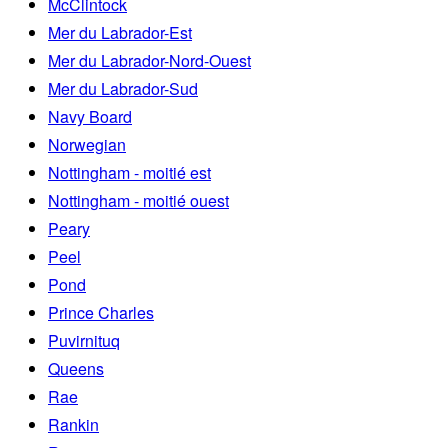
McClintock
Mer du Labrador-Est
Mer du Labrador-Nord-Ouest
Mer du Labrador-Sud
Navy Board
Norwegian
Nottingham - moitié est
Nottingham - moitié ouest
Peary
Peel
Pond
Prince Charles
Puvirnituq
Queens
Rae
Rankin