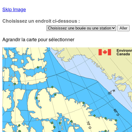
Skip Image
Choisissez un endroit ci-dessous :
Agrandir la carte pour sélectionner